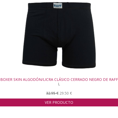
BOXER SKIN ALGODÓN/LICRA CLÁSICO CERRADO NEGRO DE RAFF
L
32.95 €
29.50 €
VER PRODUCTO