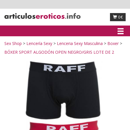
0€
Sex Shop
Lencería Sexy
Lenceria Sexy Masculina
Boxer
BÓXER SPORT ALGODÓN OPEN NEGRO/GRIS LOTE DE 2