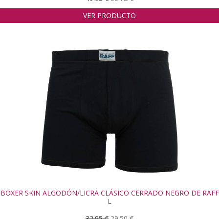
VER PRODUCTO
BOXER SKIN ALGODÓN/LICRA CLÁSICO CERRADO NEGRO DE RAFF
L
32.95 €
29.50 €